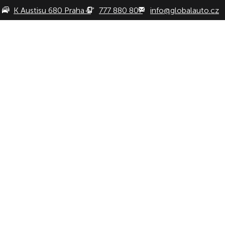
K Austisu 680 Praha 5
777 880 807
info@globalauto.cz
ÚVOD
AUTA
GLOBALAUTO PREMIUM
VÝ
Hlavní navigace
Fe