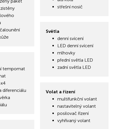
žený paket
střešní nosič
zistěny
lového
u
čalounění
Světla
kůže
denní svícení
LED denní svícení
mlhovky
přední světla LED
zadní světla LED
ní tempomat
mat
4x4
 diferenciálu
Volat a řízení
věrka
multifunkční volant
iálu
nastavitelný volant
posilovač řízení
vyhřívaný volant