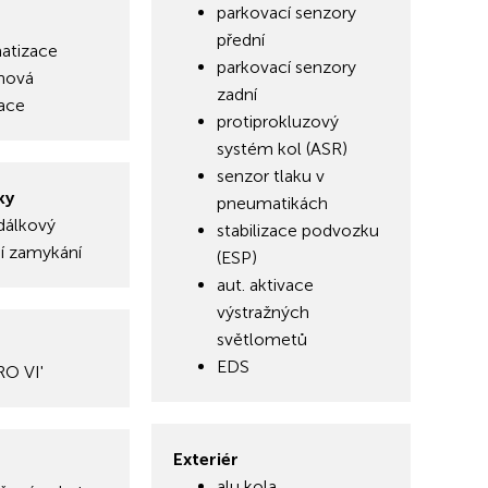
parkovací senzory
přední
matizace
parkovací senzory
nová
zadní
zace
protiprokluzový
systém kol (ASR)
senzor tlaku v
ky
pneumatikách
dálkový
stabilizace podvozku
ní zamykání
(ESP)
aut. aktivace
výstražných
světlometů
EDS
RO VI'
Exteriér
alu kola