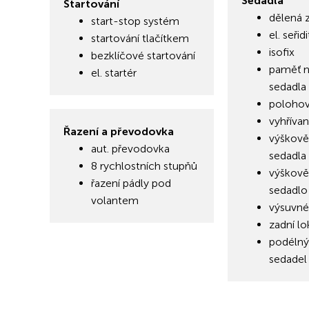
Sedadla
Startování
dělená 
start-stop systém
el. seři
startování tlačítkem
isofix
bezklíčové startování
paměť n
el. startér
sedadla 
polohov
vyhřívan
Řazení a převodovka
výškově
aut. převodovka
sedadla
8 rychlostních stupňů
výškově
řazení pádly pod
sedadlo 
volantem
výsuvné
zadní lo
podélný
sedadel