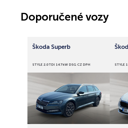
Doporučené vozy
Škoda Superb
Škod
Bonusy
Bonus
STYLE 2.0TDI 147kW DSG CZ DPH
STYLE 