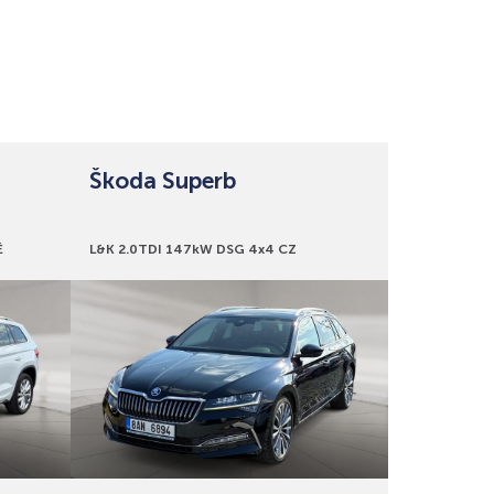
Škoda Superb
Bonusy
É
L&K 2.0TDI 147kW DSG 4x4 CZ