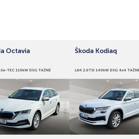
a Octavia
Škoda Kodiaq
y
Bonusy
1.5e-TEC 110kW DSG TAŽNÉ
L&K 2.0TSI 140kW DSG 4x4 TAŽN