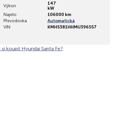
147
Výkon
kW
Najeto
106000 km
Převodovka
Automatická
VIN
KMHS381HHMU396557
 si koupit Hyundai Santa Fe?