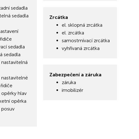
zadní sedadla
ditelná sedadla
Zrcátka
el. sklopná zrcátka
astavení
el. zrcátka
řidiče
samostmívací zrcátka
ací sedadla
vyhřívaná zrcátka
á sedadla
 nastavitelná
Zabezpečení a záruka
 nastavitelné
záruka
řidiče
imobilizér
 opěrky hlav
ketní opěrka
 posuv