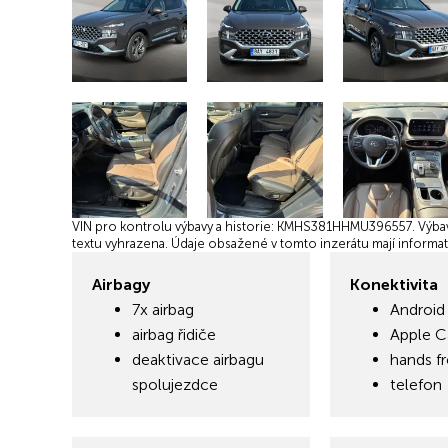
Poznámka
VIN pro kontrolu výbavy a historie: KMHS381HHMU396557. Výbava
textu vyhrazena. Údaje obsažené v tomto inzerátu mají informati
Airbagy
Konektivita
7x airbag
Android
airbag řidiče
Apple C
deaktivace airbagu
hands f
spolujezdce
telefon