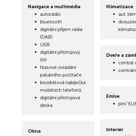
Navigace a multimédia
Klimatizace
autorádio
aut. kli
bluetooth
dvouzó
digitální příjem rádia
klimati
(DAB)
USB
digitální přístrojový
Dveře a zám
štít
centrál 
hlasové ovládání
centrál
palubního počítače
bezdrátová nabíječka
mobilních telefonů
Emise
digitální přístrojová
plní 'EU
deska
Interiér
Okna