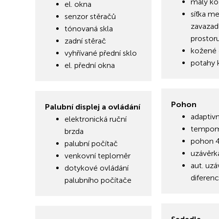
malý ko
el. okna
síťka me
senzor stěračů
zavazad
tónovaná skla
prostor
zadní stěrač
kožené 
vyhřívané přední sklo
potahy 
el. přední okna
Pohon
Palubní displej a ovládání
adaptiv
elektronická ruční
tempo
brzda
pohon 
palubní počítač
uzávěrka
venkovní teploměr
aut. uzá
dotykové ovládání
diferenc
palubního počítače