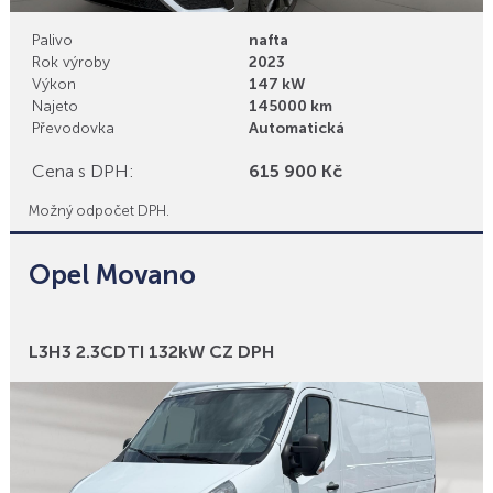
Palivo
nafta
Rok výroby
2023
Výkon
147 kW
Najeto
145000 km
Převodovka
Automatická
Cena s DPH:
615 900 Kč
Možný odpočet DPH.
Opel Movano
Bonusy
L3H3 2.3CDTI 132kW CZ DPH