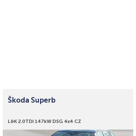
Škoda Superb
Bonusy
L&K 2.0TDI 147kW DSG 4x4 CZ