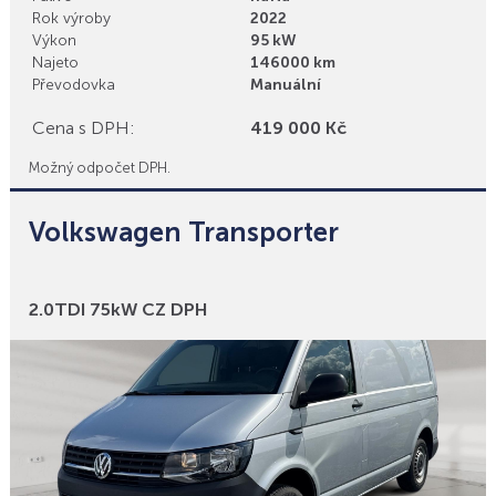
Rok výroby
2022
Výkon
95 kW
Najeto
146000 km
Převodovka
Manuální
Cena s DPH:
419 000 Kč
Možný odpočet DPH.
Volkswagen Transporter
Bonusy
2.0TDI 75kW CZ DPH