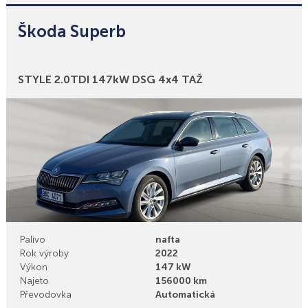
Škoda Superb
Bonusy
STYLE 2.0TDI 147kW DSG 4x4 TAŽ
Palivo
nafta
Rok výroby
2022
Výkon
147 kW
Najeto
156000 km
Převodovka
Automatická