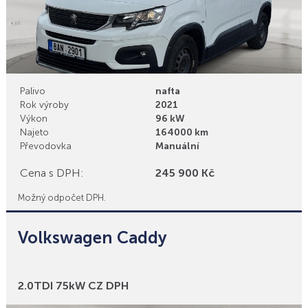
Palivo
nafta
Rok výroby
2021
Výkon
96 kW
Najeto
164000 km
Převodovka
Manuální
Cena s DPH:
245 900 Kč
Možný odpočet DPH.
Volkswagen Caddy
Bonusy
2.0TDI 75kW CZ DPH