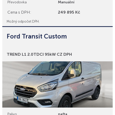
Převodovka
Manuální
Cena s DPH:
249 895 Kč
Možný odpočet DPH.
Ford Transit Custom
Bonusy
TREND L1 2.0TDCI 95kW CZ DPH
Palivo
nafta