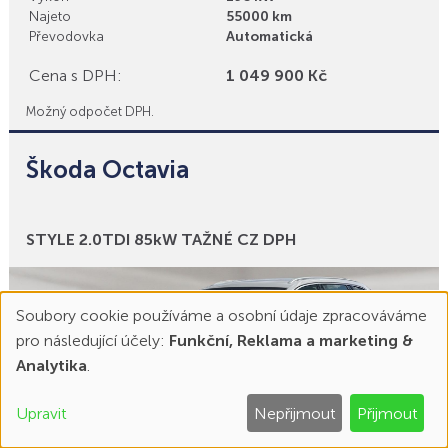
Najeto
55000 km
Převodovka
Automatická
Cena s DPH:
1 049 900 Kč
Možný odpočet DPH.
Škoda Octavia
Bonusy
STYLE 2.0TDI 85kW TAŽNÉ CZ DPH
Soubory cookie používáme a osobní údaje zpracováváme
pro následující účely:
Funkční, Reklama a marketing &
Používání
Analytika
.
osobních
Upravit
Nepřijmout
Přijmout