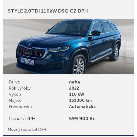
Bonusy
STYLE 2.0TDI 110kW DSG CZ DPH
Palivo
nafta
Rok výroby
2022
Výkon
110 kW
Najeto
131000 km
Převodovka
Automatická
Cena s DPH:
599 900 Kč
Možný odpočet DPH.