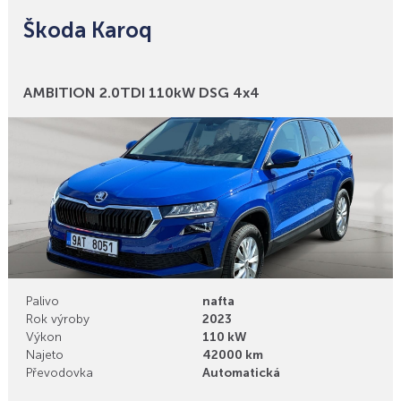
Škoda Karoq
Bonusy
AMBITION 2.0TDI 110kW DSG 4x4
Palivo
nafta
Rok výroby
2023
Výkon
110 kW
Najeto
42000 km
Převodovka
Automatická