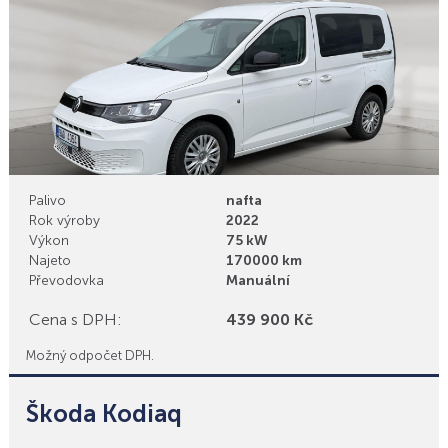
Palivo
nafta
Rok výroby
2022
Výkon
75 kW
Najeto
170000 km
Převodovka
Manuální
Cena s DPH:
439 900 Kč
Možný odpočet DPH.
Škoda Kodiaq