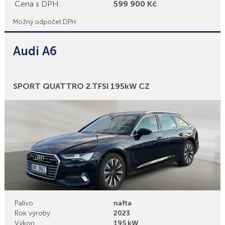
Cena s DPH:
599 900 Kč
Možný odpočet DPH.
Audi A6
Bonusy
SPORT QUATTRO 2.TFSI 195kW CZ
Palivo
nafta
Rok výroby
2023
Výkon
195 kW