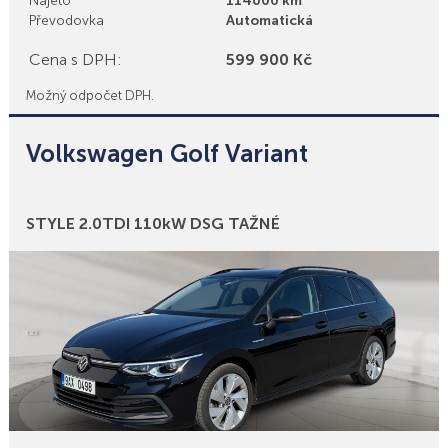
Najeto
114000 km
Převodovka
Automatická
Cena s DPH:
599 900 Kč
Možný odpočet DPH.
Volkswagen Golf Variant
Bonusy
STYLE 2.0TDI 110kW DSG TAŽNÉ