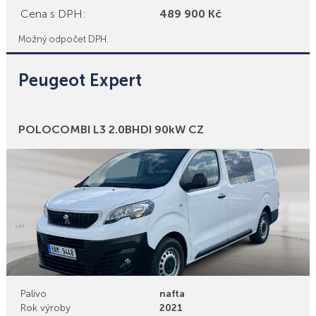
Cena s DPH:
489 900 Kč
Možný odpočet DPH.
Peugeot Expert
Bonusy
POLOCOMBI L3 2.0BHDI 90kW CZ
Palivo
nafta
Rok výroby
2021