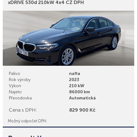
Bonusy
xDRIVE 530d 210kW 4x4 CZ DPH
Palivo
nafta
Rok výroby
2023
Výkon
210 kW
Najeto
86000 km
Převodovka
Automatická
Cena s DPH:
829 900 Kč
Možný odpočet DPH.