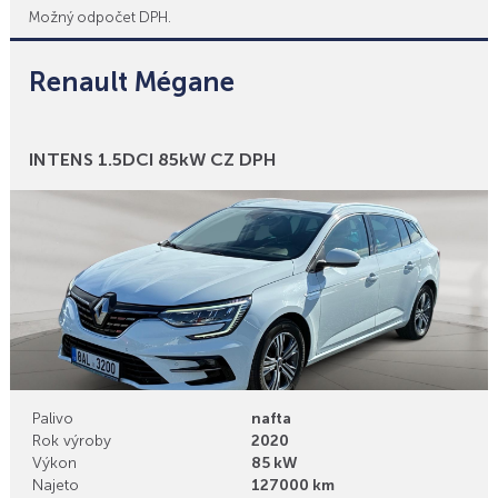
Možný odpočet DPH.
Renault Mégane
Bonusy
INTENS 1.5DCI 85kW CZ DPH
Palivo
nafta
Rok výroby
2020
Výkon
85 kW
Najeto
127000 km