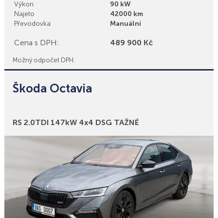
Výkon
90 kW
Najeto
42000 km
Převodovka
Manuální
Cena s DPH:
489 900 Kč
Možný odpočet DPH.
Škoda Octavia
Bonusy
RS 2.0TDI 147kW 4x4 DSG TAŽNÉ