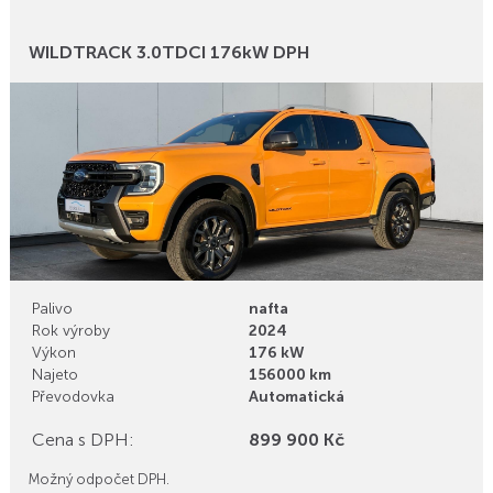
Bonusy
WILDTRACK 3.0TDCI 176kW DPH
Palivo
nafta
Rok výroby
2024
Výkon
176 kW
Najeto
156000 km
Převodovka
Automatická
Cena s DPH:
899 900 Kč
Možný odpočet DPH.