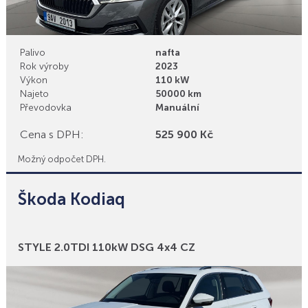
Palivo
nafta
Rok výroby
2023
Výkon
110 kW
Najeto
50000 km
Převodovka
Manuální
Cena s DPH:
525 900 Kč
Možný odpočet DPH.
Škoda Kodiaq
Bonusy
STYLE 2.0TDI 110kW DSG 4x4 CZ