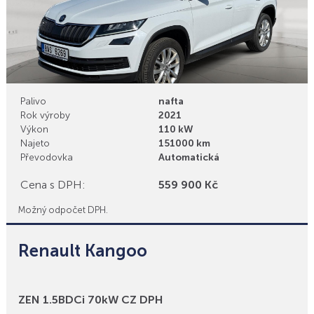
Palivo
nafta
Rok výroby
2021
Výkon
110 kW
Najeto
151000 km
Převodovka
Automatická
Cena s DPH:
559 900 Kč
Možný odpočet DPH.
Renault Kangoo
Bonusy
ZEN 1.5BDCi 70kW CZ DPH