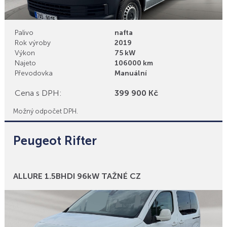
Palivo
nafta
Rok výroby
2019
Výkon
75 kW
Najeto
106000 km
Převodovka
Manuální
Cena s DPH:
399 900 Kč
Možný odpočet DPH.
Peugeot Rifter
Bonusy
ALLURE 1.5BHDI 96kW TAŽNÉ CZ