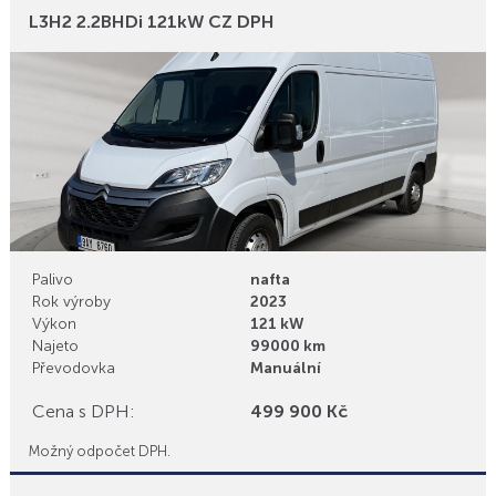
Bonusy
L3H2 2.2BHDi 121kW CZ DPH
Palivo
nafta
Rok výroby
2023
Výkon
121 kW
Najeto
99000 km
Převodovka
Manuální
Cena s DPH:
499 900 Kč
Možný odpočet DPH.