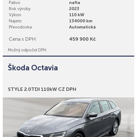
Palivo
nafta
Rok výroby
2023
Výkon
110 kW
Najeto
134000 km
Převodovka
Automatická
Cena s DPH:
459 900 Kč
Možný odpočet DPH.
Škoda Octavia
Bonusy
STYLE 2.0TDI 110kW CZ DPH