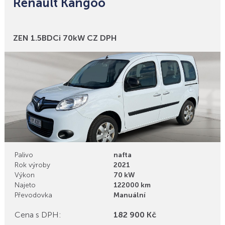
Renault Kangoo
Bonusy
ZEN 1.5BDCi 70kW CZ DPH
Palivo
nafta
Rok výroby
2021
Výkon
70 kW
Najeto
122000 km
Převodovka
Manuální
Cena s DPH:
182 900 Kč