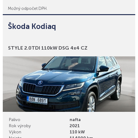
Možný odpočet DPH.
Škoda Kodiaq
Bonusy
STYLE 2.0TDI 110kW DSG 4x4 CZ
Palivo
nafta
Rok výroby
2021
Výkon
110 kW