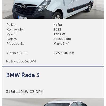
Palivo
nafta
Rok výroby
2022
Výkon
132 kW
Najeto
255000 km
Převodovka
Manuální
Cena s DPH:
279 900 Kč
Možný odpočet DPH.
BMW Řada 3
Bonusy
318d 110kW CZ DPH