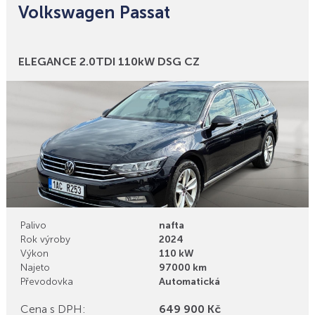
Volkswagen Passat
Bonusy
ELEGANCE 2.0TDI 110kW DSG CZ
Palivo
nafta
Rok výroby
2024
Výkon
110 kW
Najeto
97000 km
Převodovka
Automatická
Cena s DPH:
649 900 Kč