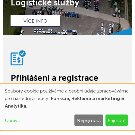
Logistické služby
VÍCE INFO
Přihlášení a registrace
Soubory cookie používáme a osobní údaje zpracováváme
VÍCE INFO
pro následující účely:
Funkční, Reklama a marketing &
Používání
Analytika
.
osobních
Upravit
Nepřijmout
Přijmout
údajů
Ohodnoťe nás
Kontakt