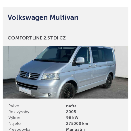
Volkswagen Multivan
Bonusy
COMFORTLINE 2.5TDI CZ
Palivo
nafta
Rok výroby
2005
Výkon
96 kW
Najeto
275000 km
Převodovka
Manuální