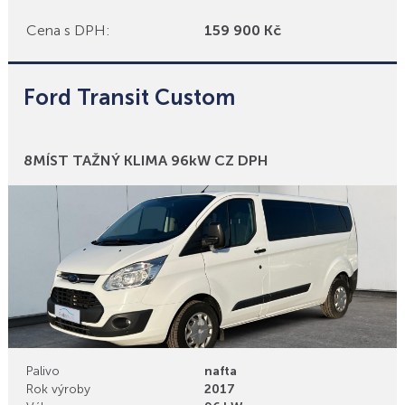
Cena s DPH:
159 900 Kč
Ford Transit Custom
Bonusy
8MÍST TAŽNÝ KLIMA 96kW CZ DPH
Palivo
nafta
Rok výroby
2017