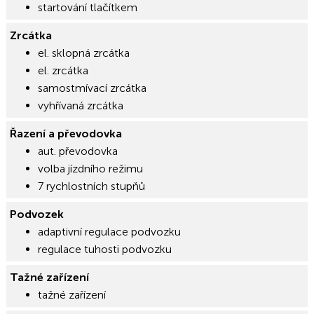
startování tlačítkem
Zrcátka
el. sklopná zrcátka
el. zrcátka
samostmívací zrcátka
vyhřívaná zrcátka
Řazení a převodovka
aut. převodovka
volba jízdního režimu
7 rychlostních stupňů
Podvozek
adaptivní regulace podvozku
regulace tuhosti podvozku
Tažné zařízení
tažné zařízení