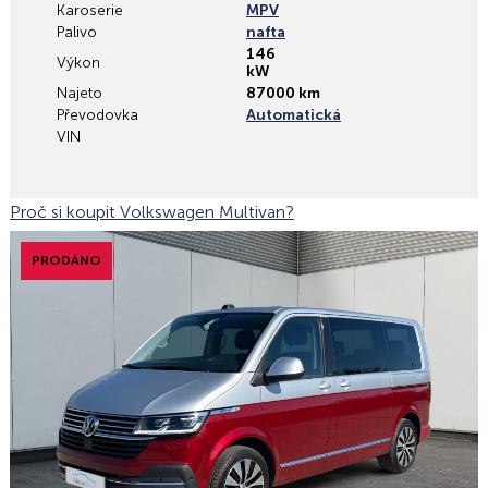
Karoserie
MPV
Palivo
nafta
146
Výkon
kW
Najeto
87000 km
Převodovka
Automatická
VIN
Proč si koupit Volkswagen Multivan?
PRODÁNO