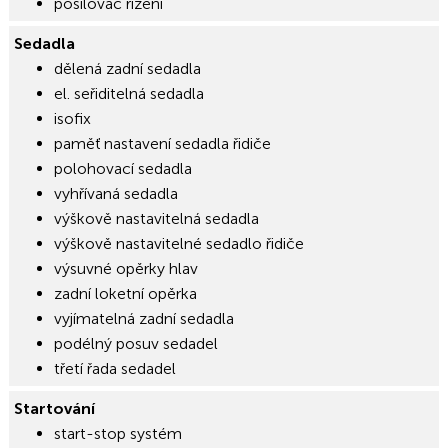
posilovač řízení
Sedadla
dělená zadní sedadla
el. seřiditelná sedadla
isofix
paměť nastavení sedadla řidiče
polohovací sedadla
vyhřívaná sedadla
výškově nastavitelná sedadla
výškově nastavitelné sedadlo řidiče
výsuvné opěrky hlav
zadní loketní opěrka
vyjímatelná zadní sedadla
podélný posuv sedadel
třetí řada sedadel
Startování
start-stop systém