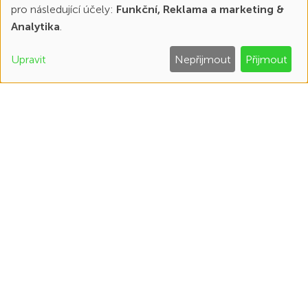
pro následující účely:
Funkční, Reklama a marketing &
Používání
Analytika
.
osobních
Upravit
Nepřijmout
Přijmout
údajů
a
Vykoupíme váš vůz!
souborů
VÝKUP VOZU
cookies
Logistické služby