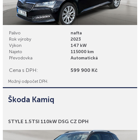
Palivo
nafta
Rok výroby
2023
Výkon
147 kW
Najeto
115000 km
Převodovka
Automatická
Cena s DPH:
599 900 Kč
Možný odpočet DPH.
Škoda Kamiq
Bonusy
STYLE 1.5TSI 110kW DSG CZ DPH