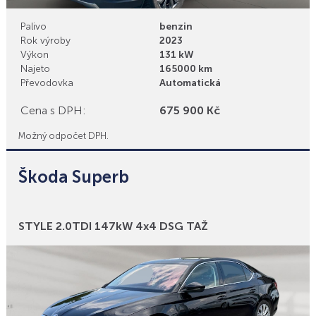
Palivo
benzin
Rok výroby
2023
Výkon
131 kW
Najeto
165000 km
Převodovka
Automatická
Cena s DPH:
675 900 Kč
Možný odpočet DPH.
Škoda Superb
Bonusy
STYLE 2.0TDI 147kW 4x4 DSG TAŽ