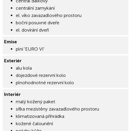
centrál dálkový
centrální zamykání
el. víko zavazadlového prostoru
boční posuvné dveře
el. dovírání dveří
Emise
plní 'EURO VI'
Exteriér
alu kola
dojezdové rezervní kolo
plnohodnotné rezervní kolo
Interiér
malý kožený paket
síťka mezistěny zavazadlového prostoru
klimatizovaná přihrádka
kožené čalounění
potahy kůže