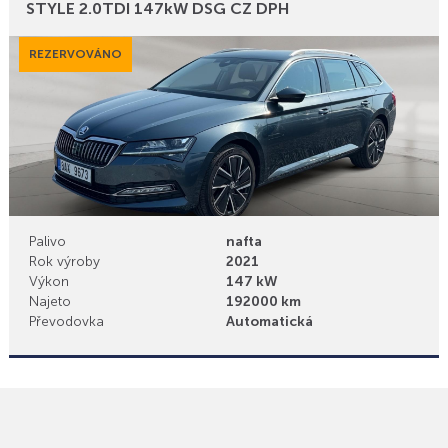
Bonusy
STYLE 2.0TDI 147kW DSG CZ DPH
REZERVOVÁNO
Palivo
nafta
Rok výroby
2021
Výkon
147 kW
Najeto
192000 km
Převodovka
Automatická